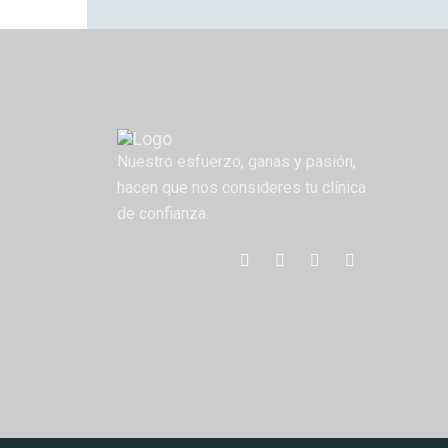
Nuestro esfuerzo, ganas y pasión,
hacen que nos consideres tu clínica
de confianza.