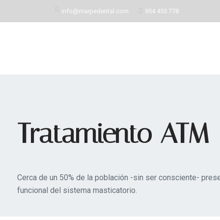
Skip
info@marpedental.com
954 455 778
to
content
Tratamiento ATM
Cerca de un 50% de la población -sin ser consciente- prese
funcional del sistema masticatorio.