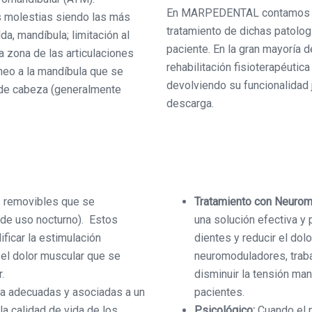
En MARPEDENTAL contamos con
s molestias siendo las más
tratamiento de dichas patolog
da, mandíbula; limitación al
paciente. En la gran mayoría 
la zona de las articulaciones
rehabilitación fisioterapéutica
neo a la mandíbula que se
devolviendo su funcionalidad j
s de cabeza (generalmente
descarga.
os removibles que se
Tratamiento
con
Neurom
 de uso nocturno). Estos
una solución efectiva y 
ficar la estimulación
dientes y reducir el dol
o, el dolor muscular que se
neuromoduladores, traba
.
disminuir la tensión man
pia adecuadas y asociadas a un
pacientes.
a calidad de vida de los
Psicológico:
Cuando el 