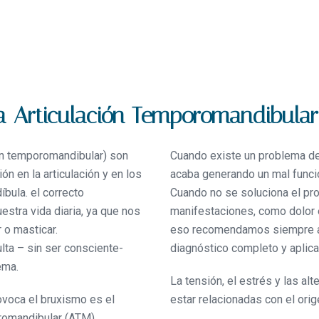
la Articulación Temporomandibular
ión temporomandibular) son
Cuando existe un problema de
n en la articulación y en los
acaba generando un mal funcio
bula. el correcto
Cuando no se soluciona el pro
stra vida diaria, ya que nos
manifestaciones, como dolor e
 o masticar.
eso recomendamos siempre acu
lta – sin ser consciente-
diagnóstico completo y aplica
ema.
La tensión, el estrés y las al
voca el bruxismo es el
estar relacionadas con el orig
oromandibular (ATM).