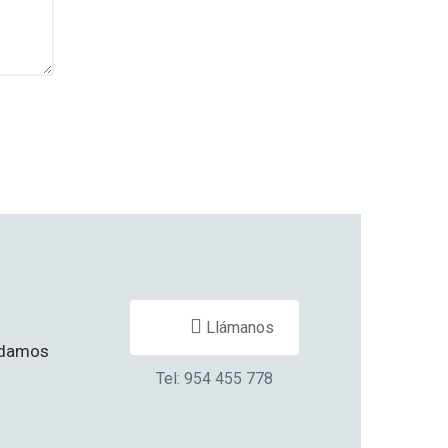
Llámanos
yudamos
Tel: 954 455 778