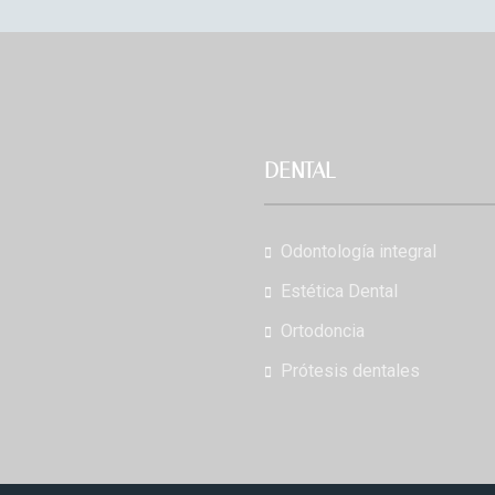
DENTAL
Odontología integral
Estética Dental
Ortodoncia
Prótesis dentales