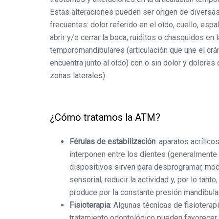
Estas alteraciones pueden ser origen de diversa
frecuentes: dolor referido en el oído, cuello, espal
abrir y/o cerrar la boca; ruiditos o chasquidos en 
temporomandibulares (articulación que une el crá
encuentra junto al oído) con o sin dolor y dolore
zonas laterales).
¿Cómo tratamos la ATM?
Férulas de estabilización
: aparatos acrílic
interponen entre los dientes (generalmente
dispositivos sirven para desprogramar, modi
sensorial, reducir la actividad y, por lo tant
produce por la constante presión mandibular
Fisioterapia
: Algunas técnicas de fisiotera
tratamiento odontológico pueden favorecer l