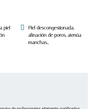
a piel
Piel descongestionada,
ión
afinación de poros, atenúa
manchas…
ipo de profesionales altamente cualificados