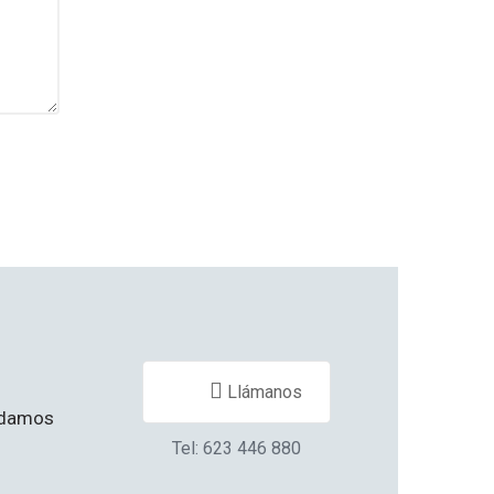
Llámanos
yudamos
Tel: 623 446 880